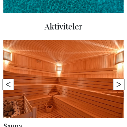
Aktiviteler
ᐸ
ᐳ
Sauna